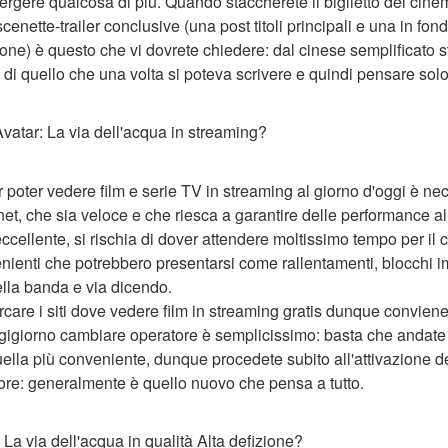
rgere qualcosa di più. Quando staccherete il biglietto del cine
e scenette-trailer conclusive (una post titoli principali e una in fo
one) è questo che vi dovrete chiedere: dal cinese semplificato
o di quello che una volta si poteva scrivere e quindi pensare sol
vatar: La via dell'acqua in streaming?
 poter vedere film e serie TV in streaming al giorno d'oggi è ne
, che sia veloce e che riesca a garantire delle performance all'a
cellente, si rischia di dover attendere moltissimo tempo per il 
nvenienti che potrebbero presentarsi come rallentamenti, blocchi im
lla banda e via dicendo.
care i siti dove vedere film in streaming gratis dunque conviene
gigiorno cambiare operatore è semplicissimo: basta che andate 
quella più conveniente, dunque procedete subito all'attivazione d
tore: generalmente è quello nuovo che pensa a tutto.
La via dell'acqua in qualità Alta defizione?