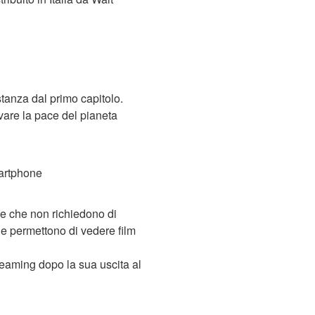
stanza dal primo capitolo.
vare la pace del pianeta
martphone
m e che non richiedono di
i che permettono di vedere film
reaming dopo la sua uscita al