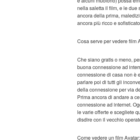
e alcuni muoiono) possa eme
nella saletta il film, e le du
ancora della prima, maledizi
ancora più ricco e sofisticat
Cosa serve per vedere film A
Che siano gratis o meno, per
buona connessione ad internet
connessione di casa non è ec
parlare poi di tutti gli inco
della connessione per via de
Prima ancora di andare a cer
connessione ad internet. Og
le varie offerte e scegliete 
disdire con il vecchio opera
Come vedere un film Avatar: 