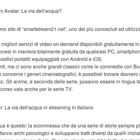
lm Avatar: La via dell'acqua?
mo sito di “smartstream21.net”, uno dei più conosciuti ed utilizz
migliori servizi di video on-demand disponibili gratuitamente in 
onesi in maniera totalmente gratuita da qualsiasi PC, smartphone 
ositivi portatili equipaggiati con Android e iOS.
recenti, ma ci sono anche grandi classici come le commedie con Bu
 concerne i generi cinematografici, è possibiel trovare davvero di
ecc. Gli anime, a seconda delle serie, possono essere in lingua it
iscorso vale anche per le serie TV.
: La via dell'acqua in streaming in Italiano
qua è questo: la scommessa che da una serie di storie sempre più
anno archi psicologici e sviluppano tratti diversi da quelli inizia