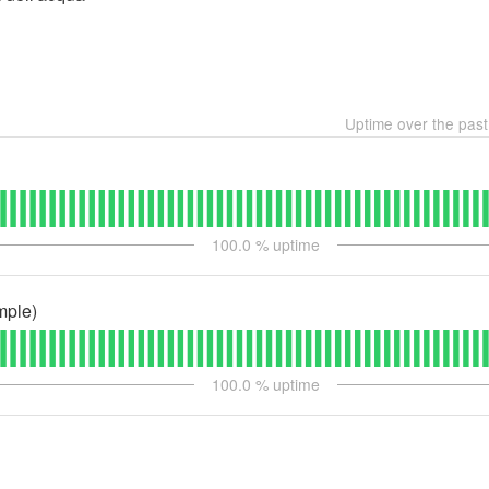
Uptime over the pas
100.0
% uptime
mple)
100.0
% uptime