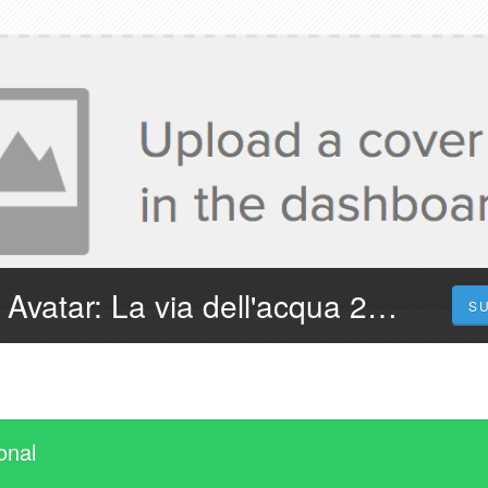
¡Dove Vederlo! Avatar: La via dell'acqua 2023 Streaming in Film Completo in Ita
S
onal