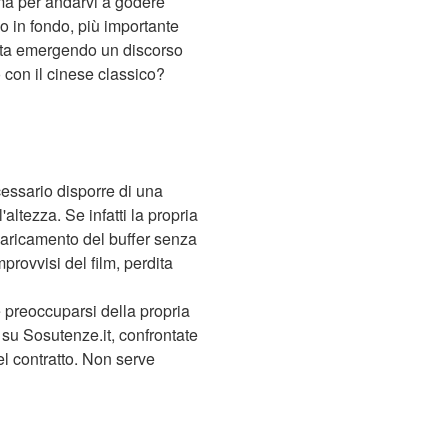
ma per andarvi a godere
ndo in fondo, più importante
 sta emergendo un discorso
o con il cinese classico?
cessario disporre di una
ltezza. Se infatti la propria
caricamento del buffer senza
provvisi del film, perdita
 preoccuparsi della propria
su Sosutenze.it, confrontate
el contratto. Non serve