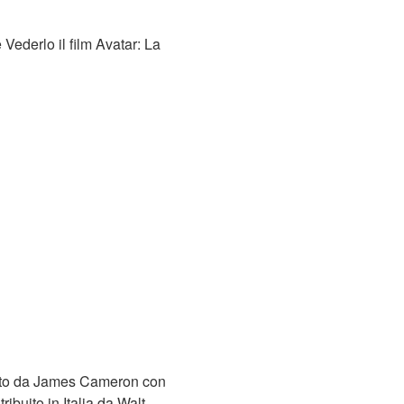
 Vederlo il film Avatar: La
retto da James Cameron con
buito in Italia da Walt